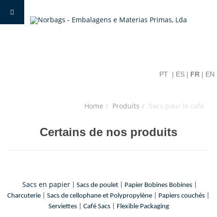
PT
|
ES
|
FR
|
EN
Home
Produits
Sacs pour le café
Certains de nos produits
Sacs en papier
|
Sacs de poulet
|
Papier Bobines Bobines
|
Charcuterie
|
Sacs de cellophane et Polypropylène
|
Papiers couchés
|
Serviettes
|
Café Sacs
|
Flexible Packaging