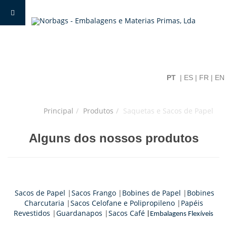
PT
|
ES
|
FR
|
EN
Principal
Produtos
Saquetas e Sacos de Papel
Alguns dos nossos produtos
Sacos de Papel
|
Sacos Frango
|
Bobines de Papel
|
Bobines
Charcutaria
|
Sacos Celofane e Polipropileno
|
Papéis
Revestidos
|
Guardanapos
|
Sacos Café
|
Embalagens Flexíveis