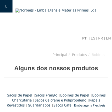
PT
|
ES
|
FR
|
EN
Principal
Produtos
Bobines
Alguns dos nossos produtos
Sacos de Papel
|
Sacos Frango
|
Bobines de Papel
|
Bobines
Charcutaria
|
Sacos Celofane e Polipropileno
|
Papéis
Revestidos
|
Guardanapos
|
Sacos Café
|
Embalagens Flexíveis