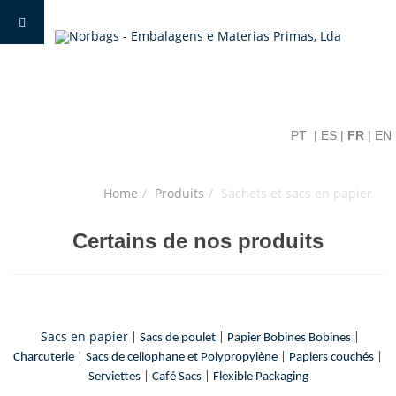
PT
|
ES
|
FR
|
EN
Home
Produits
Sachets et sacs en papier
Certains de nos produits
Sacs en papier
|
Sacs de poulet
|
Papier Bobines Bobines
|
Charcuterie
|
Sacs de cellophane et Polypropylène
|
Papiers couchés
|
Serviettes
|
Café Sacs
|
Flexible Packaging