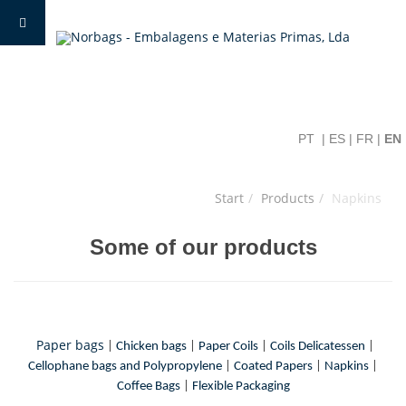
PT
|
ES
|
FR
|
EN
Start
Products
Napkins
Some of our products
Paper bags
|
Chicken bags
|
Paper Coils
|
Coils Delicatessen
|
Cellophane bags and Polypropylene
|
Coated Papers
|
Napkins
|
Coffee Bags
|
Flexible Packaging